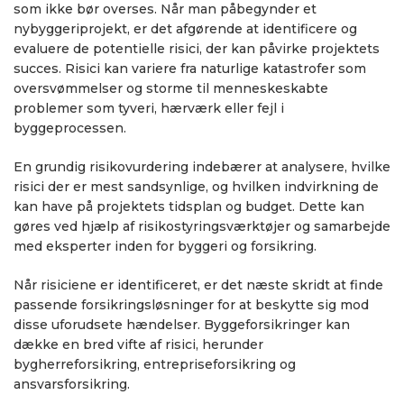
som ikke bør overses. Når man påbegynder et
nybyggeriprojekt, er det afgørende at identificere og
evaluere de potentielle risici, der kan påvirke projektets
succes. Risici kan variere fra naturlige katastrofer som
oversvømmelser og storme til menneskeskabte
problemer som tyveri, hærværk eller fejl i
byggeprocessen.
En grundig risikovurdering indebærer at analysere, hvilke
risici der er mest sandsynlige, og hvilken indvirkning de
kan have på projektets tidsplan og budget. Dette kan
gøres ved hjælp af risikostyringsværktøjer og samarbejde
med eksperter inden for byggeri og forsikring.
Når risiciene er identificeret, er det næste skridt at finde
passende forsikringsløsninger for at beskytte sig mod
disse uforudsete hændelser. Byggeforsikringer kan
dække en bred vifte af risici, herunder
bygherreforsikring, entrepriseforsikring og
ansvarsforsikring.