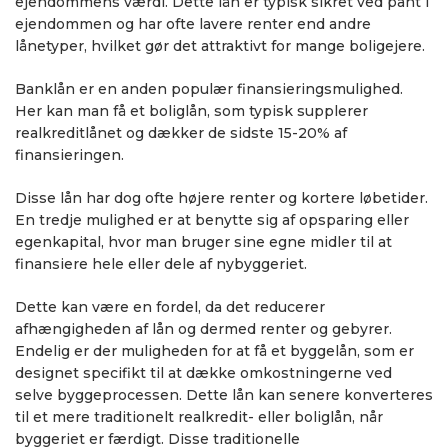
ejendommens værdi. Dette lån er typisk sikret ved pant i
ejendommen og har ofte lavere renter end andre
lånetyper, hvilket gør det attraktivt for mange boligejere.
Banklån er en anden populær finansieringsmulighed.
Her kan man få et boliglån, som typisk supplerer
realkreditlånet og dækker de sidste 15-20% af
finansieringen.
Disse lån har dog ofte højere renter og kortere løbetider.
En tredje mulighed er at benytte sig af opsparing eller
egenkapital, hvor man bruger sine egne midler til at
finansiere hele eller dele af nybyggeriet.
Dette kan være en fordel, da det reducerer
afhængigheden af lån og dermed renter og gebyrer.
Endelig er der muligheden for at få et byggelån, som er
designet specifikt til at dække omkostningerne ved
selve byggeprocessen. Dette lån kan senere konverteres
til et mere traditionelt realkredit- eller boliglån, når
byggeriet er færdigt. Disse traditionelle