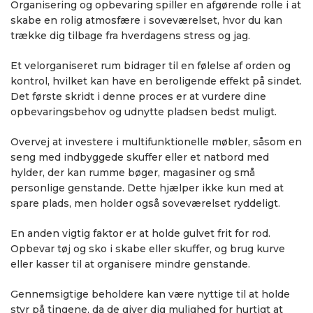
Organisering og opbevaring spiller en afgørende rolle i at
skabe en rolig atmosfære i soveværelset, hvor du kan
trække dig tilbage fra hverdagens stress og jag.
Et velorganiseret rum bidrager til en følelse af orden og
kontrol, hvilket kan have en beroligende effekt på sindet.
Det første skridt i denne proces er at vurdere dine
opbevaringsbehov og udnytte pladsen bedst muligt.
Overvej at investere i multifunktionelle møbler, såsom en
seng med indbyggede skuffer eller et natbord med
hylder, der kan rumme bøger, magasiner og små
personlige genstande. Dette hjælper ikke kun med at
spare plads, men holder også soveværelset ryddeligt.
En anden vigtig faktor er at holde gulvet frit for rod.
Opbevar tøj og sko i skabe eller skuffer, og brug kurve
eller kasser til at organisere mindre genstande.
Gennemsigtige beholdere kan være nyttige til at holde
styr på tingene, da de giver dig mulighed for hurtigt at