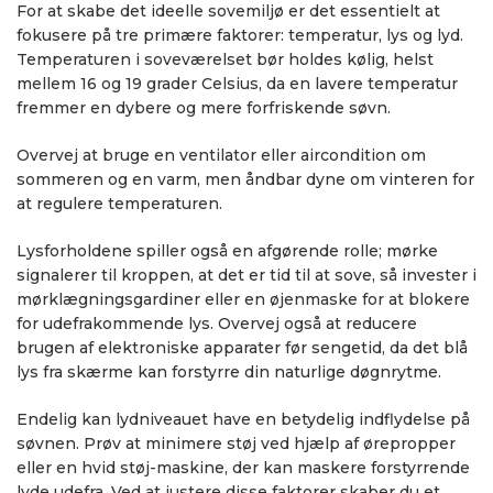
For at skabe det ideelle sovemiljø er det essentielt at
fokusere på tre primære faktorer: temperatur, lys og lyd.
Temperaturen i soveværelset bør holdes kølig, helst
mellem 16 og 19 grader Celsius, da en lavere temperatur
fremmer en dybere og mere forfriskende søvn.
Overvej at bruge en ventilator eller aircondition om
sommeren og en varm, men åndbar dyne om vinteren for
at regulere temperaturen.
Lysforholdene spiller også en afgørende rolle; mørke
signalerer til kroppen, at det er tid til at sove, så invester i
mørklægningsgardiner eller en øjenmaske for at blokere
for udefrakommende lys. Overvej også at reducere
brugen af elektroniske apparater før sengetid, da det blå
lys fra skærme kan forstyrre din naturlige døgnrytme.
Endelig kan lydniveauet have en betydelig indflydelse på
søvnen. Prøv at minimere støj ved hjælp af ørepropper
eller en hvid støj-maskine, der kan maskere forstyrrende
lyde udefra. Ved at justere disse faktorer skaber du et