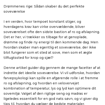
Drømmenes rige: Sådan skaber du det perfekte
soveværelse
I en verden, hvor tempoet konstant stiger, og
hverdagens krav kan virke overvældende, bliver
soveværelset ofte den sidste bastion af ro og afslapning.
Det er her, vi trækker os tilbage for at genoplade,
drømme og finde ny energi til den kommende dag. Men
hvordan skaber man egentlig et soveværelse, der ikke
blot fungerer som et sted at sove, men som et ægte
tilflugtssted for krop og sjæl?
Denne artikel guider dig gennem de mange facetter af at
indrette det ideelle soveværelse. Vi vil udforske, hvordan
farvepsykologi kan spille en afgørende rolle i at fremme
ro og afslapning, og hvordan en velovervejet
kombination af temperatur, lys og lyd kan optimere dit
sovemiljø. Valget af den rigtige seng og madras er
ligeledes essentielt for en god nats søvn, og vi giver dig
tips til, hvordan du vælger de bedste materialer.