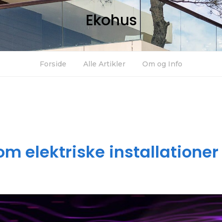
Ekohus
Forside
Alle Artikler
Om og Info
om elektriske installationer