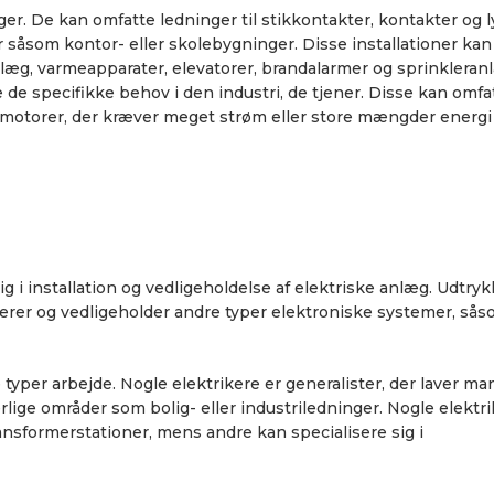
ger. De kan omfatte ledninger til stikkontakter, kontakter og l
er såsom kontor- eller skolebygninger. Disse installationer ka
anlæg, varmeapparater, elevatorer, brandalarmer og sprinkleran
lde de specifikke behov i den industri, de tjener. Disse kan omfa
 motorer, der kræver meget strøm eller store mængder energi (
ig i installation og vedligeholdelse af elektriske anlæg. Udtryk
lerer og vedligeholder andre typer elektroniske systemer, så
 typer arbejde. Nogle elektrikere er generalister, der laver m
rlige områder som bolig- eller industriledninger. Nogle elektr
ansformerstationer, mens andre kan specialisere sig i