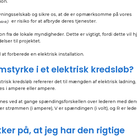
ion.
orsyningsselskab og sikre os, at de er opmærksomme på vores
er risiko for at afbryde deres tjenester.
n fra de lokale myndigheder. Dette er vigtigt, fordi dette vil 
elser til projektet.
t forberede en elektrisk installation.
tyrke i et elektrisk kredsløb?
ktrisk kredsløb refererer det til mængden af elektrisk ladning,
les i ampere eller ampere.
nes ved at gange spændingsforskellen over lederen med den
er strømmen (i ampere), V er spændingen (i volt), og R er led
er på, at jeg har den rigtige