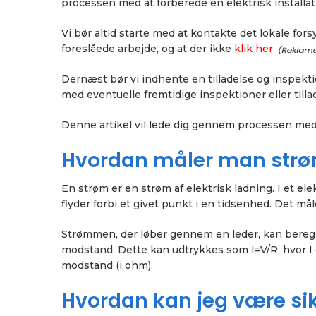
processen med at forberede en elektrisk installat
Vi bør altid starte med at kontakte det lokale f
foreslåede arbejde, og at der ikke
klik her
Dernæst bør vi indhente en tilladelse og inspektio
med eventuelle fremtidige inspektioner eller tillad
Denne artikel vil lede dig gennem processen med a
Hvordan måler man strøms
En strøm er en strøm af elektrisk ladning. I et ele
flyder forbi et givet punkt i en tidsenhed. Det må
Strømmen, der løber gennem en leder, kan bereg
modstand. Dette kan udtrykkes som I=V/R, hvor I 
modstand (i ohm).
Hvordan kan jeg være sikk