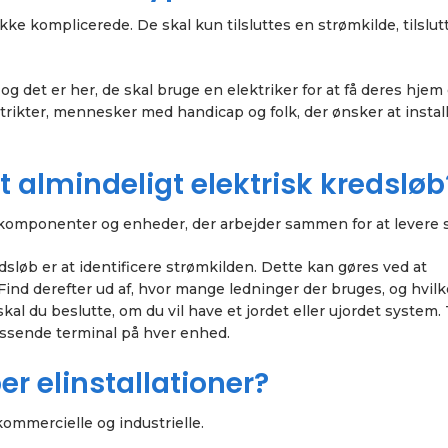
kke komplicerede. De skal kun tilsluttes en strømkilde, tilslut
det er her, de skal bruge en elektriker for at få deres hjem 
trikter, mennesker med handicap og folk, der ønsker at instal
 almindeligt elektrisk kredsløb
e komponenter og enheder, der arbejder sammen for at levere 
redsløb er at identificere strømkilden. Dette kan gøres ved at
nd derefter ud af, hvor mange ledninger der bruges, og hvil
kal du beslutte, om du vil have et jordet eller ujordet system. T
passende terminal på hver enhed.
er elinstallationer?
 kommercielle og industrielle.