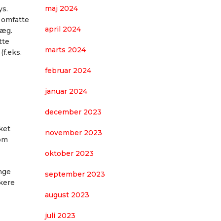
maj 2024
ys.
n omfatte
april 2024
læg.
tte
marts 2024
f.eks.
februar 2024
januar 2024
december 2023
ket
november 2023
som
oktober 2023
ange
september 2023
ikere
august 2023
juli 2023