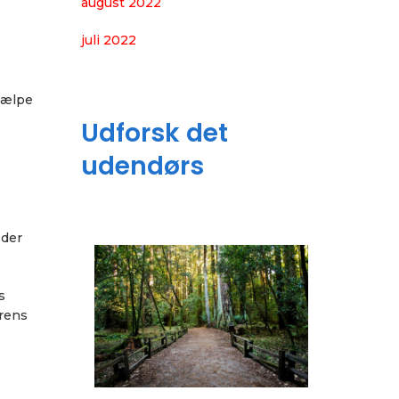
august 2022
juli 2022
hjælpe
Udforsk det
udendørs
 der
s
erens