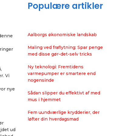
Populære artikler
Aalborgs økonomiske landskab
 denne
Maling ved fraflytning: Spar penge
ringer
med disse gør-det-selv tricks
Ny teknologi: Fremtidens
,
varmepumper er smartere end
r. Vi
nogensinde
vor nye
Sådan slipper du effektivt af med
mus i hjemmet
Fem uundværlige krydderier, der
løfter din hverdagsmad
ør
jdet ud