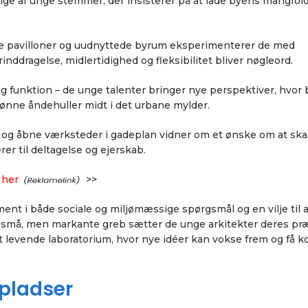
 bølge af unge stemmer, der insisterer på at lade byens mangfol
ge pavilloner og uudnyttede byrum eksperimenterer de med
inddragelse, midlertidighed og fleksibilitet bliver nøgleord.
og funktion – de unge talenter bringer nye perspektiver, hvor
rønne åndehuller midt i det urbane mylder.
 og åbne værksteder i gadeplan vidner om et ønske om at sk
rer til deltagelse og ejerskab.
 her
>>
ment i både sociale og miljømæssige spørgsmål og en vilje til 
d små, men markante greb sætter de unge arkitekter deres pr
 levende laboratorium, hvor nye idéer kan vokse frem og få k
epladser