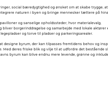
nger, social bæredygtighed og ønsket om at skabe trygge, at
 integrere naturen i byen og bringe mennesker tættere på hin
 pavilloner og sanselige opholdssteder, hvor materialevalg,
ig bliver borgerinddragelse og samarbejde med lokale aktører e
legepladser og torve til pladser og parkeringsarealer.
 designe byrum, der kan tilpasses fremtidens behov og inspir
 Med deres friske blik og vilje til at udfordre det bestående 
nhavns byrum kan blive endnu mere levende, grønne og inklud