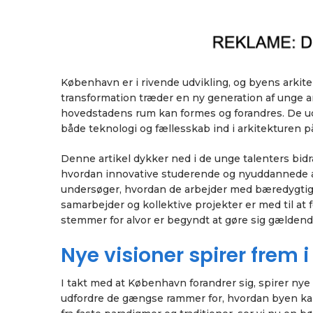
København er i rivende udvikling, og byens arkit
transformation træder en ny generation af unge a
hovedstadens rum kan formes og forandres. De ud
både teknologi og fællesskab ind i arkitekturen på 
Denne artikel dykker ned i de unge talenters bidr
hvordan innovative studerende og nyuddannede al
undersøger, hvordan de arbejder med bæredygtighe
samarbejder og kollektive projekter er med til at
stemmer for alvor er begyndt at gøre sig gældend
Nye visioner spirer frem 
I takt med at København forandrer sig, spirer nye 
udfordre de gængse rammer for, hvordan byen kan 