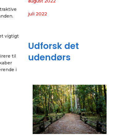
august 2022
traktive
juli 2022
anden.
t vigtigt
Udforsk det
udendørs
ere til
skaber
erende i