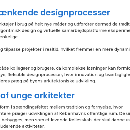
ytænkende designprocesser
ktøjer i brug på helt nye måder og udfordrer dermed de tradit
goritmisk design og virtuelle samarbejdsplatforme eksperim
ænkelige.
 og tilpasse projekter i realtid, hvilket fremmer en mere dynam
 både kollegaer og brugere, da komplekse løsninger kan formi
ye, fleksible designprocesser, hvor innovation og tværfagligh
deres præg på byens arkitektoniske udvikling.
af unge arkitekter
form i spændingsfeltet mellem tradition og fornyelse, hvor
ntere præger udviklingen af Københavns offentlige rum. De 
kal bebygges, men som et levende fællesskab, der skal danne 
uderende aktiviteter.