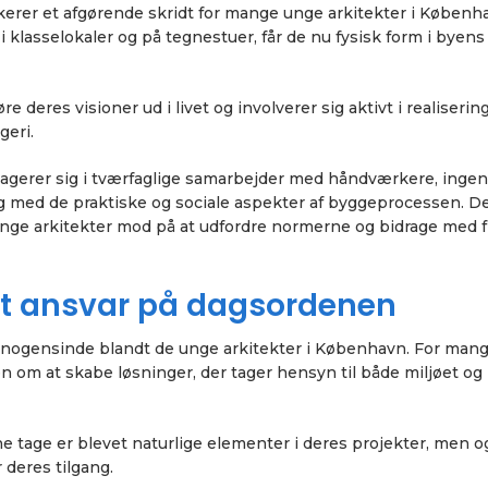
erer et afgørende skridt for mange unge arkitekter i Københ
i klasselokaler og på tegnestuer, får de nu fysisk form i byens
re deres visioner ud i livet og involverer sig aktivt i realiserin
geri.
agerer sig i tværfaglige samarbejder med håndværkere, ingen
ring med de praktiske og sociale aspekter af byggeprocessen. 
 unge arkitekter mod på at udfordre normerne og bidrage med f
lt ansvar på dagsordenen
 nogensinde blandt de unge arkitekter i København. For mang
n om at skabe løsninger, der tager hensyn til både miljøet og
e tage er blevet naturlige elementer i deres projekter, men o
deres tilgang.