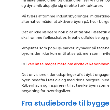
fra faste paradigmer og traditioner, ser vi nu en
og dynamik afspejle sig direkte i arkitekturen.
På tværs af tomme industribygninger, midlertidi
alternative måder at aktivere byen på, hvor borger
Det er ikke længere nok blot at tænke i æstetik 
skal rumme fællesskaber, kreativ udfoldelse og g
Projekter som pop-up-parker, byhaver på tagene
byrum, der ikke kun er til at se på, men som invite
Du
kan læse meget mere om arkitekt københavn
Det er visioner, der udspringer af et dybt engage
byen nedefra i tæt dialog med dens borgere. Me
København og inspirerer til at tænke byen som et
betydning for hverdagslivet.
Fra studieborde til bygg