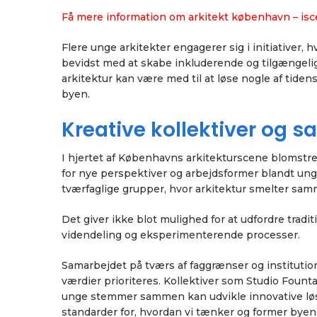
Få mere information om arkitekt københavn – i
Flere unge arkitekter engagerer sig i initiativer,
bevidst med at skabe inkluderende og tilgængelig
arkitektur kan være med til at løse nogle af tiden
byen.
Kreative kollektiver og 
I hjertet af Københavns arkitekturscene blomstrer
for nye perspektiver og arbejdsformer blandt unge
tværfaglige grupper, hvor arkitektur smelter sa
Det giver ikke blot mulighed for at udfordre trad
videndeling og eksperimenterende processer.
Samarbejdet på tværs af faggrænser og institutione
værdier prioriteres. Kollektiver som Studio Foun
unge stemmer sammen kan udvikle innovative løs
standarder for, hvordan vi tænker og former byen