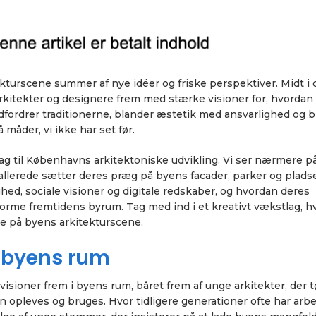
ekturscene summer af nye idéer og friske perspektiver. Midt i
rkitekter og designere frem med stærke visioner for, hvordan
fordrer traditionerne, blander æstetik med ansvarlighed og b
måder, vi ikke har set før.
ag til Københavns arkitektoniske udvikling. Vi ser nærmere på
lerede sætter deres præg på byens facader, parker og pladse
d, sociale visioner og digitale redskaber, og hvordan deres
 forme fremtidens byrum. Tag med ind i et kreativt vækstlag, h
e på byens arkitekturscene.
i byens rum
visioner frem i byens rum, båret frem af unge arkitekter, der t
opleves og bruges. Hvor tidligere generationer ofte har arbe