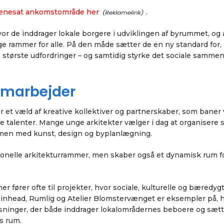
scenesat ankomstområde her
.
 hvor de inddrager lokale borgere i udviklingen af byrummet, og
e rammer for alle. På den måde sætter de en ny standard for,
s største udfordringer – og samtidig styrke det sociale sammen
samarbejder
 et væld af kreative kollektiver og partnerskaber, som baner
 talenter. Mange unge arkitekter vælger i dag at organisere s
mmen med kunst, design og byplanlægning.
itionelle arkitekturrammer, men skaber også et dynamisk rum f
r fører ofte til projekter, hvor sociale, kulturelle og bæredyg
tainhead, Rumlig og Atelier Blomstervænget er eksempler på, 
ninger, der både inddrager lokalområdernes beboere og sætt
s rum.