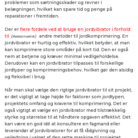
problemer som sætningsskader og revner i
belægningen, hvilket kan spare tid og penge på
reparationer i fremtiden.
Der er
flere fordele ved at bruge en jordvibrator i forhold
til
andre metoder til jordkomprimering. En
jordvibrator er hurtig og effektiv, hvilket betyder, at man
kan komprimere store områder på kort tid. Den er også
nem at betjene og kræver minimal vedligeholdelse.
Derudover kan en jordvibrator tilpasses til forskellige
jordtyper og komprimeringsbehov, hvilket gør den alsidig
og fleksibel i brug.
Når man skal vælge den rigtige jordvibrator til sit projekt,
er det vigtigt at tage højde for faktorer som jordtypen,
projektets omfang og kravene til komprimering. Det er
også vigtigt at vælge en jordvibrator med tilstrækkelig
styrke og størrelse til at håndtere opgaven effektivt. Det
kan være en god idé at konsultere en fagmand eller
leverandør af jordvibratorer for at få rådgivning og
vejledning i valget af den rette maskine til projektet.