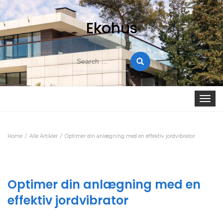
Ekohus
Search
for:
Toggle
navigat
Home
Alle Artikler
Optimer din anlægning med en effektiv jordvibrator
Optimer din anlægning med en
effektiv jordvibrator