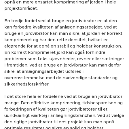
opnå en mere ensartet komprimering af jorden i hele
projektområdet.
En tredje fordel ved at bruge en jordvibrator er, at den
kan forbedre kvaliteten af anlægningsarbejdet. Ved at
bruge en jordvibrator kan man sikre, at jorden er korrekt
komprimeret og har den rette densitet, hvilket er
afgørende for at opnå en stabil og holdbar konstruktion.
En korrekt komprimeret jord kan også forhindre
problemer som f.eks. ujævnheder, revner eller sætninger
i fremtiden. Ved at bruge en jordvibrator kan man derfor
sikre, at anlægningsarbejdet udføres i
overensstemmelse med de nødvendige standarder og
sikkerhedsforskrifter.
I det store hele er fordelene ved at bruge en jordvibrator
mange. Den effektive komprimering, tidsbesparelsen og
forbedringen af kvaliteten gør jordvibratorer til et
uundværligt værktøj i anlægningsbranchen. Ved at vælge
den rigtige jordvibrator til ens projekt kan man opnå
optimale resultater og sikre en solid og holdbar