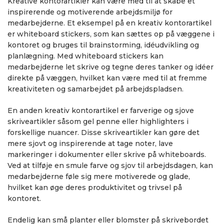
Kreative kontorartikler kan være med til at skabe et
inspirerende og motiverende arbejdsmiljø for
medarbejderne. Et eksempel på en kreativ kontorartikel
er whiteboard stickers, som kan sættes op på væggene i
kontoret og bruges til brainstorming, idéudvikling og
planlægning. Med whiteboard stickers kan
medarbejderne let skrive og tegne deres tanker og idéer
direkte på væggen, hvilket kan være med til at fremme
kreativiteten og samarbejdet på arbejdspladsen.
En anden kreativ kontorartikel er farverige og sjove
skriveartikler såsom gel penne eller highlighters i
forskellige nuancer. Disse skriveartikler kan gøre det
mere sjovt og inspirerende at tage noter, lave
markeringer i dokumenter eller skrive på whiteboards.
Ved at tilføje en smule farve og sjov til arbejdsdagen, kan
medarbejderne føle sig mere motiverede og glade,
hvilket kan øge deres produktivitet og trivsel på
kontoret.
Endelig kan små planter eller blomster på skrivebordet