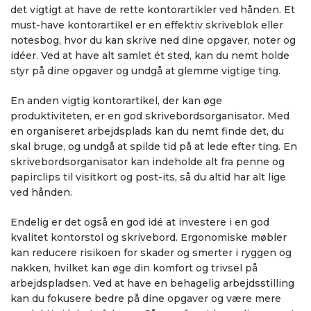
det vigtigt at have de rette kontorartikler ved hånden. Et
must-have kontorartikel er en effektiv skriveblok eller
notesbog, hvor du kan skrive ned dine opgaver, noter og
idéer. Ved at have alt samlet ét sted, kan du nemt holde
styr på dine opgaver og undgå at glemme vigtige ting.
En anden vigtig kontorartikel, der kan øge
produktiviteten, er en god skrivebordsorganisator. Med
en organiseret arbejdsplads kan du nemt finde det, du
skal bruge, og undgå at spilde tid på at lede efter ting. En
skrivebordsorganisator kan indeholde alt fra penne og
papirclips til visitkort og post-its, så du altid har alt lige
ved hånden.
Endelig er det også en god idé at investere i en god
kvalitet kontorstol og skrivebord. Ergonomiske møbler
kan reducere risikoen for skader og smerter i ryggen og
nakken, hvilket kan øge din komfort og trivsel på
arbejdspladsen. Ved at have en behagelig arbejdsstilling
kan du fokusere bedre på dine opgaver og være mere