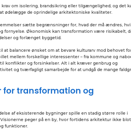
krav om isolering, brandsikring eller tilgængelighed, og det 
t ødelægge de oprindelige arkitektoniske kvaliteter.
mmelser sætte begrænsninger for, hvad der må ændres, hvil
 fornyelse. Økonomisk kan transformation være risikabelt, d
delser og forlænget byggetid.
til at balancere ønsket om at bevare kulturarv mod behovet fo
let mellem forskellige interessenter – fra kommune og naboe
l konflikter og forsinkelser. Alt i alt kræver genbrug og
tivitet og tværfagligt samarbejde for at undgå de mange faldg
r for transformation og
lse af eksisterende bygninger spille en stadig større rolle i
Visionerne peger på en by, hvor fortidens arkitektur ikke blot
g funktioner.