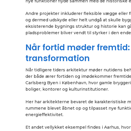
nye funktioner flyde sammen med de historiske 
Andre projekter inkluderer fleksible vægge eller
og dermed udskyde eller helt undgå at skulle bygge
eksisterende bygnings struktur og historie kan g
pladsproblemer bliver vendt til styrker i den ende
Når fortid møder fremtid
transformation
Når tidligere tiders arkitektur møder nutidens be
der både ærer fortiden og imødekommer fremtiden
Carlsberg Byen i København, hvor gamle bryggeri
boliger, kontorer og kulturinstitutioner.
Her har arkitekterne bevaret de karakteristiske 
rummene blevet åbnet op og tilpasset nye funktione
energieffektivitet.
Et andet vellykket eksempel findes i Aarhus, hvo