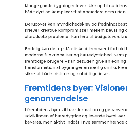
Mange gamle bygninger lever ikke op til nutidens 
både dyrt og kompliceret at opgradere dem uden a
Derudover kan myndighedskrav og fredningsbeste
kræver kreative kompromisser mellem bevaring og
uforudsete problemer kan føre til budgetoverskri
Endelig kan der opstå etiske dilemmaer i forhold 
moderne funktionalitet og bæredygtighed. Samspil
fremtidige brugere – kan desuden give anledning ti
transformation af bygninger en særlig omhu, krea
sikre, at både historie og nutid tilgodeses.
Fremtidens byer: Visione
genanvendelse
I fremtidens byer vil transformation og genanvende
udviklingen af bæredygtige og levende bymiljøer. 
bevares, men aktivt indgår i nye sammenhænge o