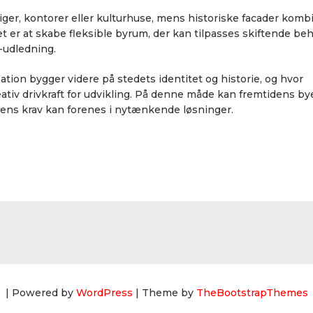
liger, kontorer eller kulturhuse, mens historiske facader komb
t er at skabe fleksible byrum, der kan tilpasses skiftende beh
-udledning.
mation bygger videre på stedets identitet og historie, og hvor
iv drivkraft for udvikling. På denne måde kan fremtidens bye
dens krav kan forenes i nytænkende løsninger.
| Powered by
WordPress
| Theme by
TheBootstrapThemes