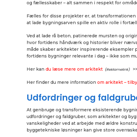
og fællesskaber – alt sammen i respekt for området
Fælles for disse projekter er, at transformation
at lade bygningsarven spille en aktiv rolle i fortæ
Ved at lade rå beton, patinerede mursten og origi
hvor fortidens håndværk og historier bliver nærv
måde skaber arkitekter inspirerende eksempler 
fortidens bygninger relevante i dag – ikke som
Her kan
du læse mere om arkitekt
>
Her finder du mere information
om arkitekt – til
Udfordringer og faldgru
At genbruge og transformere eksisterende bygni
udfordringer og faldgruber, som arkitekter og byg
vanskeligheder ved at arbejde med ældre konstruk
byggetekniske løsninger kan give store overraske