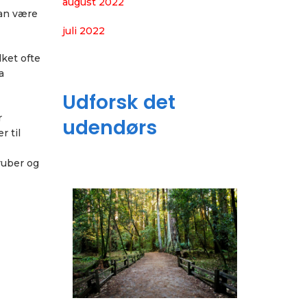
august 2022
kan være
juli 2022
ket ofte
a
Udforsk det
r
udendørs
r til
ruber og