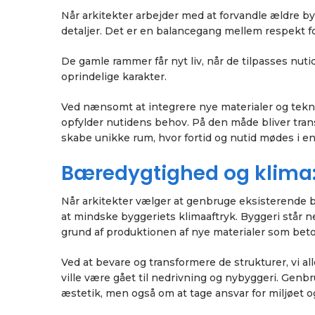
Når arkitekter arbejder med at forvandle ældre by
detaljer. Det er en balancegang mellem respekt f
De gamle rammer får nyt liv, når de tilpasses nuti
oprindelige karakter.
Ved nænsomt at integrere nye materialer og tek
opfylder nutidens behov. På den måde bliver tra
skabe unikke rum, hvor fortid og nutid mødes i e
Bæredygtighed og klima:
Når arkitekter vælger at genbruge eksisterende by
at mindske byggeriets klimaaftryk. Byggeri står n
grund af produktionen af nye materialer som beto
Ved at bevare og transformere de strukturer, vi a
ville være gået til nedrivning og nybyggeri. Genb
æstetik, men også om at tage ansvar for miljøet o