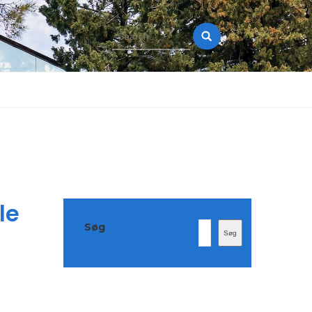
Search
for:
le
Søg
Søg