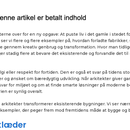
terne over for en ny opgave: At puste liv i det gamle i stedet fo
er vi flere og flere eksempler på, hvordan forladte fabrikker, 
ce gennem kreativ genbrug og transformation. Hvor man tidlig
r stadig flere at bevare det eksisterende og forvandle det til
 eller respekt for fortiden. Den er også et svar på tidens sto
er og ønsket om bæredygtig udvikling. Når arkitekter giver ga
svar for miljøet og om at finde smarte løsninger på moderne 
ien er synlig overalt.
an arkitekter transformerer eksisterende bygninger. Vi ser næ
eksempler, der peger frem mod fremtidens måde at bygge og b
klæder