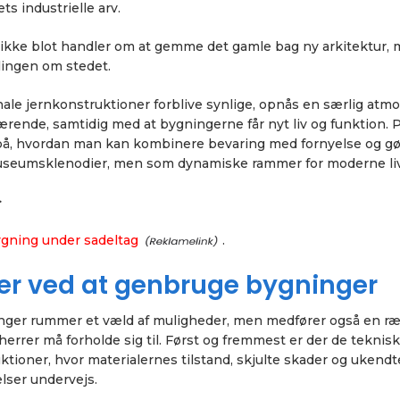
s industrielle arv.
en ikke blot handler om at gemme det gamle bag ny arkitektur
llingen om stedet.
nale jernkonstruktioner forblive synlige, opnås en særlig atm
ærende, samtidig med at bygningerne får nyt liv og funktion.
på, hvordan man kan kombinere bevaring med fornyelse og g
 museumsklenodier, men som dynamiske rammer for moderne liv
>
bygning under sadeltag
.
ber ved at genbruge bygninger
nger rummer et væld af muligheder, men medfører også en r
herrer må forholde sig til. Først og fremmest er der de teknis
tioner, hvor materialernes tilstand, skjulte skader og ukendt
lser undervejs.