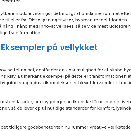
elementer.
 flytbare moduler, som gør det muligt at omdanne rummet efte
 til eller fra. Disse løsninger viser, hvordan respekt for den
å hånd i hånd med innovative idéer, så selv de mest udfordre
lige transformation.
: Eksempler på vellykket
hov og teknologi, opstår der en unik mulighed for at skabe by
s krav. Et markant eksempel på dette er transformationen a
bygninger og industrikomplekser er blevet forvandlet til mo
murstensfacader, portbygninger og ikoniske tårne, men indven
r, så de lever op til nutidige standarder for komfort, lysindf
r det tidligere godsbaneterræn nu rummer kreative værksteder