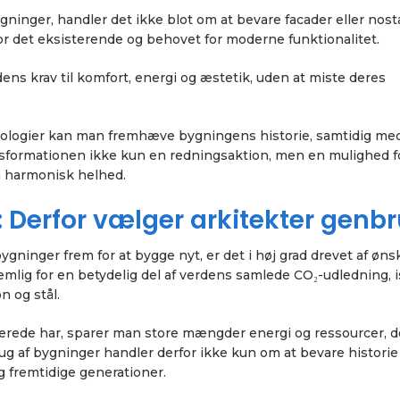
gninger, handler det ikke blot om at bevare facader eller nost
or det eksisterende og behovet for moderne funktionalitet.
dens krav til komfort, energi og æstetik, uden at miste deres
nologier kan man fremhæve bygningens historie, samtidig me
nsformationen ikke kun en redningsaktion, men en mulighed fo
n harmonisk helhed.
 Derfor vælger arkitekter genb
gninger frem for at bygge nyt, er det i høj grad drevet af øn
emlig for en betydelig del af verdens samlede CO₂-udledning, 
n og stål.
llerede har, sparer man store mængder energi og ressourcer, de
rug af bygninger handler derfor ikke kun om at bevare historie
g fremtidige generationer.