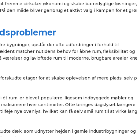
le at fremme cirkulær økonomi og skabe bæredygtige løsninger,
 På den måde bliver genbrug et aktivt valg i kampen for et gr
ladsproblemer
e bygninger, opstår der ofte udfordringer i forhold til
ældent matcher nutidens behov for åbne rum, fleksibilitet og
 værelser og lavloftede rum til moderne, brugbare arealer kr
orskudte etager for at skabe oplevelsen af mere plads, selv p
 i ét rum, er blevet populære, ligesom indbyggede møbler og
t maksimere hver centimeter. Ofte bringes dagslyset længere 
lføje nye ovenlys, hvilket kan få selv små rum til at virke lang
skudte dæk, som udnytter højden i gamle industribygninger og 