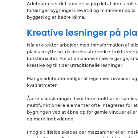
Arkitekter ser det som en vigtig del af deres rol
forlænger bygningers levetid og minimerer spild.
byggeri og et bedre klima.
Kreative løsninger på p
Når arkitekter arbejder med transformation af ældr
pladsudnyttelse, da de eksisterende strukturer sj
funktionalitet. For at omdanne snævre gange, små
kreative og til tider utraditionelle løsninger.
Mange arkitekter vælger at lege med niveauer og f
kvadratmeter.
Åbne planløsninger, hvor flere funktioner samles
multifunktionelle elementer ofte integreres for a
bygningen ved at åbne op for gamle vinduer eller ti
og mere indbydende.
I nogle tilfælde skabes der mezzaniner eller ind