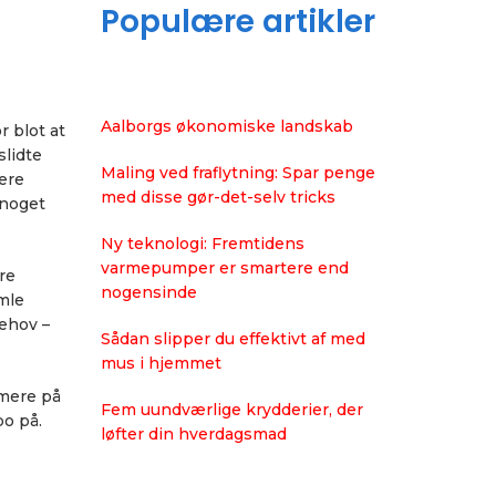
Populære artikler
Aalborgs økonomiske landskab
r blot at
slidte
Maling ved fraflytning: Spar penge
ere
med disse gør-det-selv tricks
 noget
Ny teknologi: Fremtidens
varmepumper er smartere end
re
nogensinde
mle
behov –
Sådan slipper du effektivt af med
mus i hjemmet
rmere på
Fem uundværlige krydderier, der
o på.
løfter din hverdagsmad