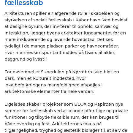
fællesskab
Arkitekturen spiller en afgørende rolle i skabelsen og
styrkelsen af socialt fællesskab i København. Ved bevidst
at designe byrum, der inviterer til ophold, samvær og
interaktion, lægger byens arkitekter fundamentet for en
mere inkluderende og levende hovedstad. Det ses
tydeligt i de mange pladser, parker og havneområder,
hvor mennesker spontant mødes på tværs af alder,
baggrund og livsstil.
For eksempel er Superkilen på Nørrebro ikke blot en
park, men et kulturelt mødested, hvor
lokalbefolkningens mangfoldighed afspejles i
arkitektoniske elementer fra hele verden.
Ligeledes skaber projekter som BLOX og Papirøen nye
rammer for fællesskab ved at blande offentlige og private
funktioner og tilbyde fleksible rum, der kan bruges til
både hverdag og fest. Arkitekternes fokus på
tilgængelighed, tryghed og æstetik bidrager til, at selv de