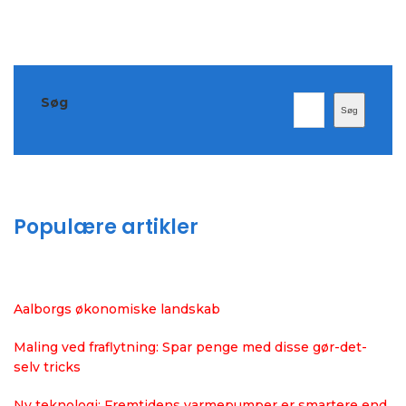
Søg
Søg
Populære artikler
Aalborgs økonomiske landskab
Maling ved fraflytning: Spar penge med disse gør-det-
selv tricks
Ny teknologi: Fremtidens varmepumper er smartere end