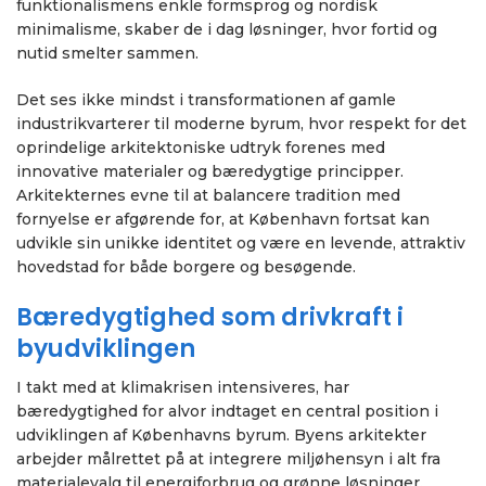
funktionalismens enkle formsprog og nordisk
minimalisme, skaber de i dag løsninger, hvor fortid og
nutid smelter sammen.
Det ses ikke mindst i transformationen af gamle
industrikvarterer til moderne byrum, hvor respekt for det
oprindelige arkitektoniske udtryk forenes med
innovative materialer og bæredygtige principper.
Arkitekternes evne til at balancere tradition med
fornyelse er afgørende for, at København fortsat kan
udvikle sin unikke identitet og være en levende, attraktiv
hovedstad for både borgere og besøgende.
Bæredygtighed som drivkraft i
byudviklingen
I takt med at klimakrisen intensiveres, har
bæredygtighed for alvor indtaget en central position i
udviklingen af Københavns byrum. Byens arkitekter
arbejder målrettet på at integrere miljøhensyn i alt fra
materialevalg til energiforbrug og grønne løsninger.