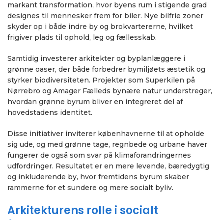
markant transformation, hvor byens rum i stigende grad
designes til mennesker frem for biler. Nye bilfrie zoner
skyder op i både indre by og brokvartererne, hvilket
frigiver plads til ophold, leg og fællesskab.
Samtidig investerer arkitekter og byplanlæggere i
grønne oaser, der både forbedrer bymiljøets æstetik og
styrker biodiversiteten. Projekter som Superkilen på
Nørrebro og Amager Fælleds bynære natur understreger,
hvordan grønne byrum bliver en integreret del af
hovedstadens identitet.
Disse initiativer inviterer københavnerne til at opholde
sig ude, og med grønne tage, regnbede og urbane haver
fungerer de også som svar på klimaforandringernes
udfordringer. Resultatet er en mere levende, bæredygtig
og inkluderende by, hvor fremtidens byrum skaber
rammerne for et sundere og mere socialt byliv.
Arkitekturens rolle i socialt