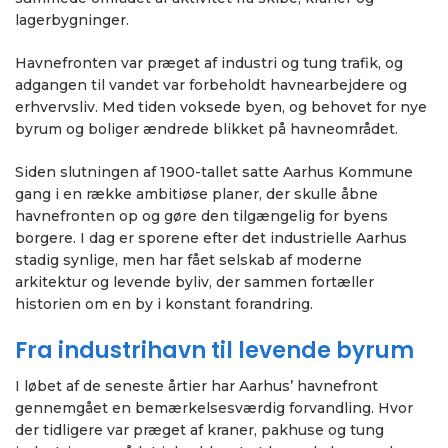
lagerbygninger.
Havnefronten var præget af industri og tung trafik, og
adgangen til vandet var forbeholdt havnearbejdere og
erhvervsliv. Med tiden voksede byen, og behovet for nye
byrum og boliger ændrede blikket på havneområdet.
Siden slutningen af 1900-tallet satte Aarhus Kommune
gang i en række ambitiøse planer, der skulle åbne
havnefronten op og gøre den tilgængelig for byens
borgere. I dag er sporene efter det industrielle Aarhus
stadig synlige, men har fået selskab af moderne
arkitektur og levende byliv, der sammen fortæller
historien om en by i konstant forandring.
Fra industrihavn til levende byrum
I løbet af de seneste årtier har Aarhus’ havnefront
gennemgået en bemærkelsesværdig forvandling. Hvor
der tidligere var præget af kraner, pakhuse og tung