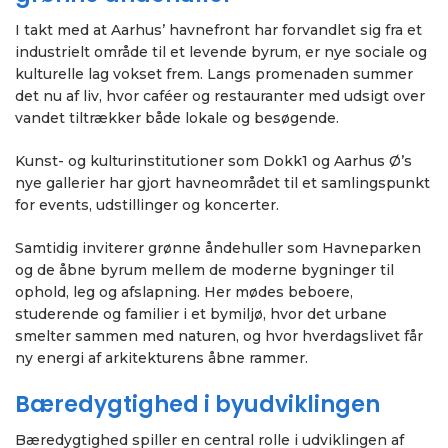
I takt med at Aarhus’ havnefront har forvandlet sig fra et
industrielt område til et levende byrum, er nye sociale og
kulturelle lag vokset frem. Langs promenaden summer
det nu af liv, hvor caféer og restauranter med udsigt over
vandet tiltrækker både lokale og besøgende.
Kunst- og kulturinstitutioner som Dokk1 og Aarhus Ø’s
nye gallerier har gjort havneområdet til et samlingspunkt
for events, udstillinger og koncerter.
Samtidig inviterer grønne åndehuller som Havneparken
og de åbne byrum mellem de moderne bygninger til
ophold, leg og afslapning. Her mødes beboere,
studerende og familier i et bymiljø, hvor det urbane
smelter sammen med naturen, og hvor hverdagslivet får
ny energi af arkitekturens åbne rammer.
Bæredygtighed i byudviklingen
Bæredygtighed spiller en central rolle i udviklingen af