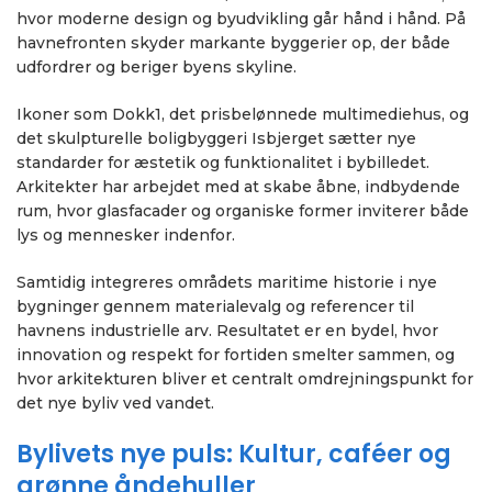
hvor moderne design og byudvikling går hånd i hånd. På
havnefronten skyder markante byggerier op, der både
udfordrer og beriger byens skyline.
Ikoner som Dokk1, det prisbelønnede multimediehus, og
det skulpturelle boligbyggeri Isbjerget sætter nye
standarder for æstetik og funktionalitet i bybilledet.
Arkitekter har arbejdet med at skabe åbne, indbydende
rum, hvor glasfacader og organiske former inviterer både
lys og mennesker indenfor.
Samtidig integreres områdets maritime historie i nye
bygninger gennem materialevalg og referencer til
havnens industrielle arv. Resultatet er en bydel, hvor
innovation og respekt for fortiden smelter sammen, og
hvor arkitekturen bliver et centralt omdrejningspunkt for
det nye byliv ved vandet.
Bylivets nye puls: Kultur, caféer og
grønne åndehuller