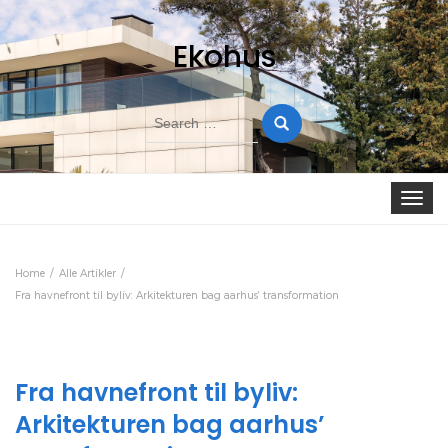
Ekohus
Search
for:
Toggle
navigat
Home
Alle Artikler
Fra havnefront til byliv: Arkitekturen bag aarhus’ transformation
Fra havnefront til byliv:
Arkitekturen bag aarhus’