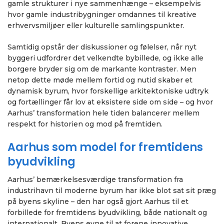
gamle strukturer i nye sammenhænge – eksempelvis
hvor gamle industribygninger omdannes til kreative
erhvervsmiljøer eller kulturelle samlingspunkter.
Samtidig opstår der diskussioner og følelser, når nyt
byggeri udfordrer det velkendte bybillede, og ikke alle
borgere bryder sig om de markante kontraster. Men
netop dette møde mellem fortid og nutid skaber et
dynamisk byrum, hvor forskellige arkitektoniske udtryk
og fortællinger får lov at eksistere side om side – og hvor
Aarhus’ transformation hele tiden balancerer mellem
respekt for historien og mod på fremtiden.
Aarhus som model for fremtidens
byudvikling
Aarhus’ bemærkelsesværdige transformation fra
industrihavn til moderne byrum har ikke blot sat sit præg
på byens skyline – den har også gjort Aarhus til et
forbillede for fremtidens byudvikling, både nationalt og
internationalt. Byens evne til at forene innovative