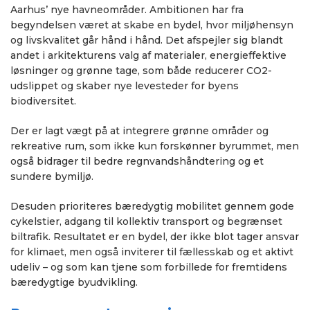
Aarhus’ nye havneområder. Ambitionen har fra
begyndelsen været at skabe en bydel, hvor miljøhensyn
og livskvalitet går hånd i hånd. Det afspejler sig blandt
andet i arkitekturens valg af materialer, energieffektive
løsninger og grønne tage, som både reducerer CO2-
udslippet og skaber nye levesteder for byens
biodiversitet.
Der er lagt vægt på at integrere grønne områder og
rekreative rum, som ikke kun forskønner byrummet, men
også bidrager til bedre regnvandshåndtering og et
sundere bymiljø.
Desuden prioriteres bæredygtig mobilitet gennem gode
cykelstier, adgang til kollektiv transport og begrænset
biltrafik. Resultatet er en bydel, der ikke blot tager ansvar
for klimaet, men også inviterer til fællesskab og et aktivt
udeliv – og som kan tjene som forbillede for fremtidens
bæredygtige byudvikling.