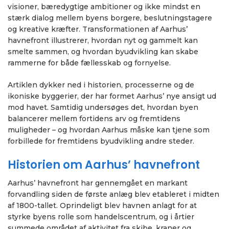
visioner, bæredygtige ambitioner og ikke mindst en
stærk dialog mellem byens borgere, beslutningstagere
og kreative kræfter. Transformationen af Aarhus’
havnefront illustrerer, hvordan nyt og gammelt kan
smelte sammen, og hvordan byudvikling kan skabe
rammerne for både fællesskab og fornyelse.
Artiklen dykker ned i historien, processerne og de
ikoniske byggerier, der har formet Aarhus’ nye ansigt ud
mod havet. Samtidig undersøges det, hvordan byen
balancerer mellem fortidens arv og fremtidens
muligheder – og hvordan Aarhus måske kan tjene som
forbillede for fremtidens byudvikling andre steder.
Historien om Aarhus’ havnefront
Aarhus’ havnefront har gennemgået en markant
forvandling siden de første anlæg blev etableret i midten
af 1800-tallet. Oprindeligt blev havnen anlagt for at
styrke byens rolle som handelscentrum, og i årtier
summede området af aktivitet fra skibe, kraner og