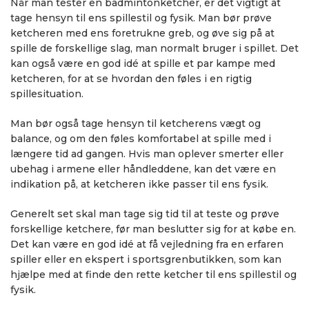
Når man tester en badmintonketcher, er det vigtigt at
tage hensyn til ens spillestil og fysik. Man bør prøve
ketcheren med ens foretrukne greb, og øve sig på at
spille de forskellige slag, man normalt bruger i spillet. Det
kan også være en god idé at spille et par kampe med
ketcheren, for at se hvordan den føles i en rigtig
spillesituation.
Man bør også tage hensyn til ketcherens vægt og
balance, og om den føles komfortabel at spille med i
længere tid ad gangen. Hvis man oplever smerter eller
ubehag i armene eller håndleddene, kan det være en
indikation på, at ketcheren ikke passer til ens fysik.
Generelt set skal man tage sig tid til at teste og prøve
forskellige ketchere, før man beslutter sig for at købe en.
Det kan være en god idé at få vejledning fra en erfaren
spiller eller en ekspert i sportsgrenbutikken, som kan
hjælpe med at finde den rette ketcher til ens spillestil og
fysik.