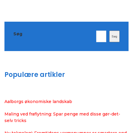
Søg
Søg
Populære artikler
Aalborgs økonomiske landskab
Maling ved fraflytning: Spar penge med disse gør-det-
selv tricks
Ny teknologi: Fremtidens varmepumper er smartere end