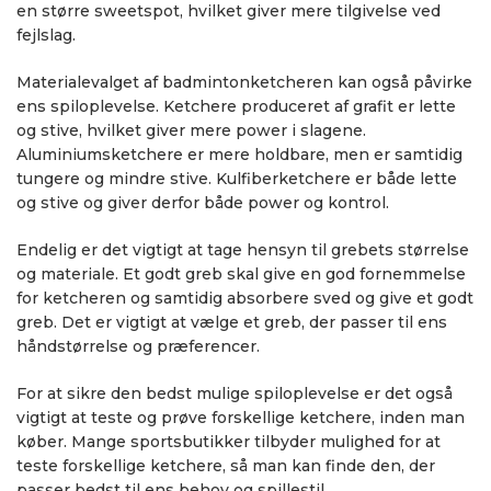
en større sweetspot, hvilket giver mere tilgivelse ved
fejlslag.
Materialevalget af badmintonketcheren kan også påvirke
ens spiloplevelse. Ketchere produceret af grafit er lette
og stive, hvilket giver mere power i slagene.
Aluminiumsketchere er mere holdbare, men er samtidig
tungere og mindre stive. Kulfiberketchere er både lette
og stive og giver derfor både power og kontrol.
Endelig er det vigtigt at tage hensyn til grebets størrelse
og materiale. Et godt greb skal give en god fornemmelse
for ketcheren og samtidig absorbere sved og give et godt
greb. Det er vigtigt at vælge et greb, der passer til ens
håndstørrelse og præferencer.
For at sikre den bedst mulige spiloplevelse er det også
vigtigt at teste og prøve forskellige ketchere, inden man
køber. Mange sportsbutikker tilbyder mulighed for at
teste forskellige ketchere, så man kan finde den, der
passer bedst til ens behov og spillestil.